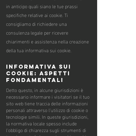
in anticipo quali siano le tue prassi
specifiche relative ai cookie. Ti
consigliamo di richiedere una
consulenza legale per ricevere
chiarimenti e assistenza nella creazione
della tua informativa sui cookie.
Informativa sui
cookie: aspetti
fondamentali
Detto questo, in alcune giurisdizioni è
necessario informare i visitatori se il tuo
sito web tiene traccia delle informazioni
personali attraverso l'utilizzo di cookie o
tecnologie simili. In queste giurisdizioni,
la normativa locale spesso include
l'obbligo di chiarezza sugli strumenti di