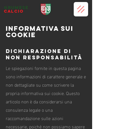
grumese
calcio
Informativa sui
cookie
Dichiarazione di
non responsabilità
Le spiegazioni fornite in questa pagina
sono informazioni di carattere generale e
non dettagliate su come scrivere la
propria informativa sui cookie. Questo
articolo non è da considerarsi una
consulenza legale o una
raccomandazione sulle azioni
necessarie, poiché non possiamo sapere