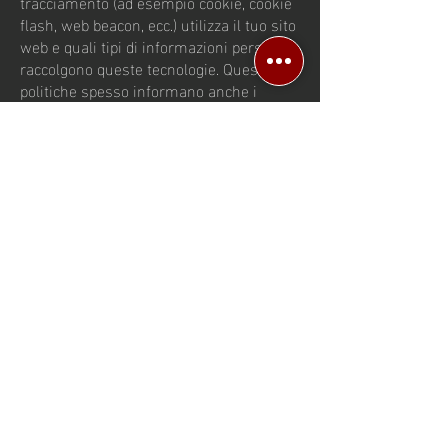
tracciamento (ad esempio cookie, cookie
flash, web beacon, ecc.) utilizza il tuo sito
web e quali tipi di informazioni personali
raccolgono queste tecnologie. Queste
politiche spesso informano anche i
visitatori delle modalità in cui il sito web
utilizza le informazioni raccolte.
È importante notare che i servizi di terze
parti che inseriscono cookie o utilizzano
altre tecnologie di tracciamento
attraverso i servizi di Wix, possono avere
le proprie politiche sulle modalità di
raccolta e conservazione delle
informazioni. Poiché si tratta di servizi
esterni, tali pratiche non rientrano
nell'informativa sulla privacy di Wix.
Per saperne di più, consulta il nostro
articolo "
I cookie e il tuo sito Wix
".